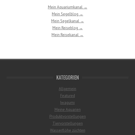
Mein Aquariumkanal →
Mein Segelblog →
Mein Segelkanal →
Mein Reiseblog →
Mein Reisekanal →
KATEGORIEN
Allgemein
Featured
Iwagumi
Meine Aquarien
Produktvorstellungen
Tiervorstellungen
Wasserflöhe züchten