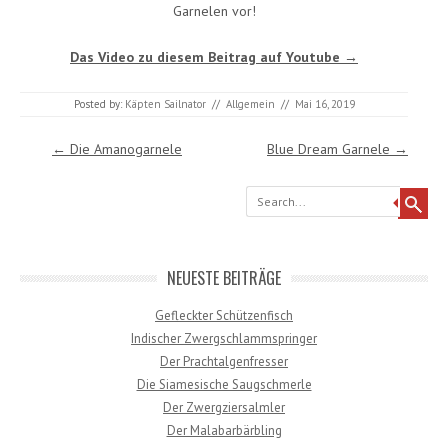
Garnelen vor!
Das Video zu diesem Beitrag auf Youtube →
Posted by:
Käpten Sailnator
//
Allgemein
//
Mai 16, 2019
Post navigation
←
Die Amanogarnele
Blue Dream Garnele
→
Search
NEUESTE BEITRÄGE
Gefleckter Schützenfisch
Indischer Zwergschlammspringer
Der Prachtalgenfresser
Die Siamesische Saugschmerle
Der Zwergziersalmler
Der Malabarbärbling