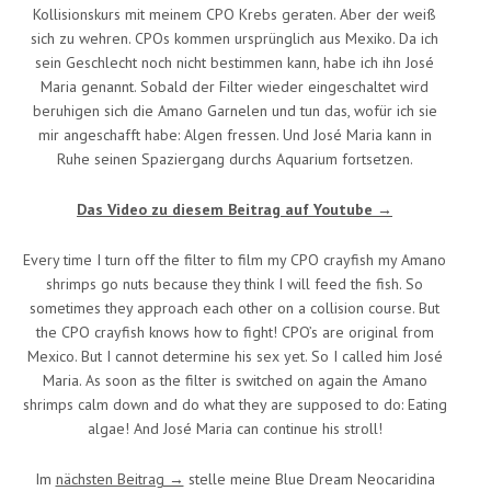
Kollisionskurs mit meinem CPO Krebs geraten. Aber der weiß
sich zu wehren. CPOs kommen ursprünglich aus Mexiko. Da ich
sein Geschlecht noch nicht bestimmen kann, habe ich ihn José
Maria genannt. Sobald der Filter wieder eingeschaltet wird
beruhigen sich die Amano Garnelen und tun das, wofür ich sie
mir angeschafft habe: Algen fressen. Und José Maria kann in
Ruhe seinen Spaziergang durchs Aquarium fortsetzen.
Das Video zu diesem Beitrag auf Youtube →
Every time I turn off the filter to film my CPO crayfish my Amano
shrimps go nuts because they think I will feed the fish. So
sometimes they approach each other on a collision course. But
the CPO crayfish knows how to fight! CPO’s are original from
Mexico. But I cannot determine his sex yet. So I called him José
Maria. As soon as the filter is switched on again the Amano
shrimps calm down and do what they are supposed to do: Eating
algae! And José Maria can continue his stroll!
Im
nächsten Beitrag →
stelle meine Blue Dream Neocaridina