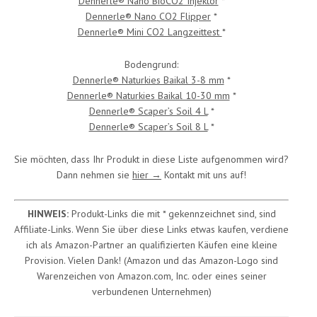
Dennerle® Nano BioCO2 Injektor
*
Dennerle® Nano CO2 Flipper
*
Dennerle® Mini CO2 Langzeittest
*
Bodengrund:
Dennerle® Naturkies Baikal 3-8 mm
*
Dennerle® Naturkies Baikal 10-30 mm
*
Dennerle® Scaper’s Soil 4 L
*
Dennerle® Scaper’s Soil 8 L
*
Sie möchten, dass Ihr Produkt in diese Liste aufgenommen wird?
Dann nehmen sie
hier →
Kontakt mit uns auf!
HINWEIS:
Produkt-Links die mit * gekennzeichnet sind, sind
Affiliate-Links. Wenn Sie über diese Links etwas kaufen, verdiene
ich als Amazon-Partner an qualifizierten Käufen eine kleine
Provision. Vielen Dank! (Amazon und das Amazon-Logo sind
Warenzeichen von Amazon.com, Inc. oder eines seiner
verbundenen Unternehmen)