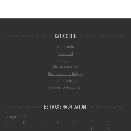
KATEGORIEN
Allgemein
Featured
Iwagumi
Meine Aquarien
Produktvorstellungen
Tiervorstellungen
Wasserflöhe züchten
BEITRÄGE NACH DATUM:
August 2026
M
D
M
D
F
S
S
1
2