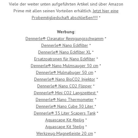
Viele der weiter unten aufgeführten Artikel sind über Amazon
Prime mit allen seinen Vorteilen erhältlich.
Jetzt hier eine
Probemitgliedschaft abschließen!!!!
*
Werbung:
Dennerle® Cleanator Reinigungsschwamm
*
Dennerle® Nano Eckfilter
*
Dennerle® Nano Eckfilter XL
*
Ersatzpatronen für Nano Eckfilter
*
Dennerle® Nano Mulmsauger 30 cm
*
Dennerle® Mulmabuger 50 cm
*
Dennerle® Nano BioCO2 Injektor
*
Dennerle® Nano CO2 Flipper
*
Dennerle® Mini CO2 Langzeittest
*
Dennerle® Nano Thermometer
*
Dennerle® Nano Cube 30 Liter
*
Dennerle® 35 Liter Scapers Tank
*
Aquascape Kit 4teilig
*
Aquascape Kit 5teilig
*
Werkzeug-Magnetleiste 20 cm
*