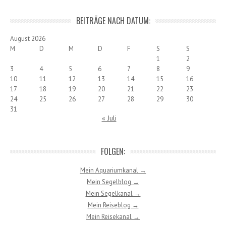
BEITRÄGE NACH DATUM:
August 2026
M
D
M
D
F
S
S
1
2
3
4
5
6
7
8
9
10
11
12
13
14
15
16
17
18
19
20
21
22
23
24
25
26
27
28
29
30
31
« Juli
FOLGEN:
Mein Aquariumkanal →
Mein Segelblog →
Mein Segelkanal →
Mein Reiseblog →
Mein Reisekanal →