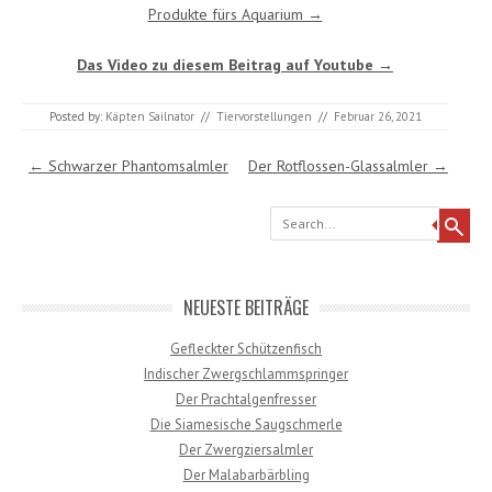
Produkte fürs Aquarium →
Das Video zu diesem Beitrag auf Youtube →
Posted by:
Käpten Sailnator
//
Tiervorstellungen
//
Februar 26, 2021
Post navigation
←
Schwarzer Phantomsalmler
Der Rotflossen-Glassalmler
→
Search
NEUESTE BEITRÄGE
Gefleckter Schützenfisch
Indischer Zwergschlammspringer
Der Prachtalgenfresser
Die Siamesische Saugschmerle
Der Zwergziersalmler
Der Malabarbärbling