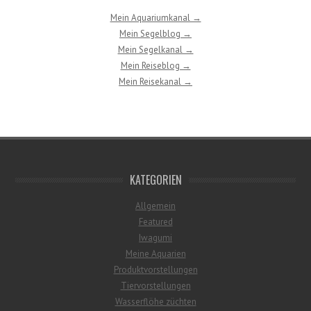
Mein Aquariumkanal →
Mein Segelblog →
Mein Segelkanal →
Mein Reiseblog →
Mein Reisekanal →
KATEGORIEN
Allgemein
Featured
Iwagumi
Meine Aquarien
Produktvorstellungen
Tiervorstellungen
Wasserflöhe züchten