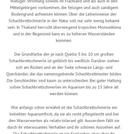
mäßiger Strömung sowohl im Flachland und als auch in den
Mittelgebirgen vorkommen, die felsigen und auch sandigem
Bodengrund aufweisen können. Über die Lebensweise der
Schachbrettschmerle in der Natur soll nur sehr wenig bekannt
sein. In Thailand herrscht überwiegend tropisches Monsunklima
und in der Regenzeit kann es zu höheren Wasserständen
kommen.
Die Grundfarbe der je nach Quelle 5 bis 10 cm großen
Schachbrettschmerle ist gelblich bis weißlich. Darüber ziehen
sich am Rücken und an der Seite schwarze Längs- und
Querbänder, die das namensgebende Schachbrettmuster bilden.
Die Geschlechter sind kaum zu unterscheiden. Bei guter Haltung
sollen Schachbrettschmerlen im Aquarium bis zu 15 Jahre alt
werden können.
Wie anfangs schon erwähnt ist die Schachbrettschmerle ein
beliebter Aquariumfisch, da sie als recht pflegeleicht und bei
den Wasserwerten als relativ tolerant gilt. Ausserdem fällt sie
durch ihr interessantes Verhalten und ihr schönes Aussehen auf.
Die Schachbrettschmerle ist ein Freilaicher, aber über ihr