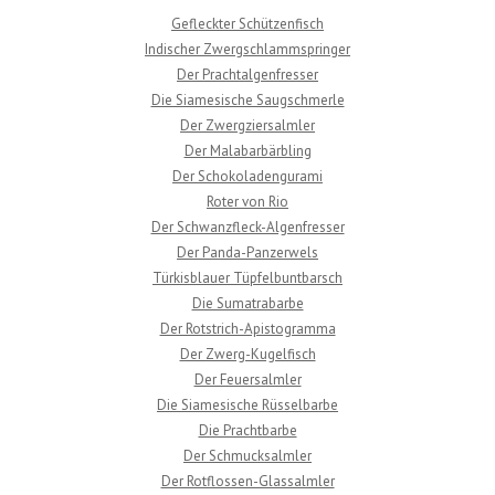
Gefleckter Schützenfisch
Indischer Zwergschlammspringer
Der Prachtalgenfresser
Die Siamesische Saugschmerle
Der Zwergziersalmler
Der Malabarbärbling
Der Schokoladengurami
Roter von Rio
Der Schwanzfleck-Algenfresser
Der Panda-Panzerwels
Türkisblauer Tüpfelbuntbarsch
Die Sumatrabarbe
Der Rotstrich-Apistogramma
Der Zwerg-Kugelfisch
Der Feuersalmler
Die Siamesische Rüsselbarbe
Die Prachtbarbe
Der Schmucksalmler
Der Rotflossen-Glassalmler