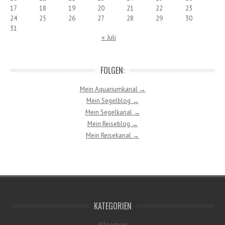
17
18
19
20
21
22
23
24
25
26
27
28
29
30
31
« Juli
FOLGEN:
Mein Aquariumkanal →
Mein Segelblog →
Mein Segelkanal →
Mein Reiseblog →
Mein Reisekanal →
KATEGORIEN
Allgemein