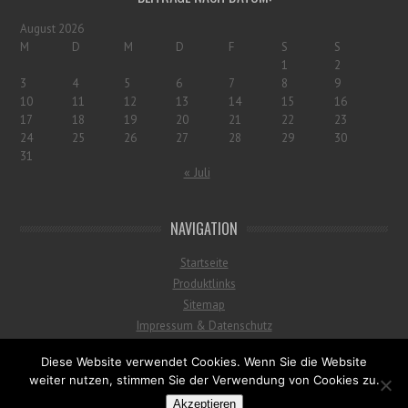
August 2026
M
D
M
D
F
S
S
1
2
3
4
5
6
7
8
9
10
11
12
13
14
15
16
17
18
19
20
21
22
23
24
25
26
27
28
29
30
31
« Juli
NAVIGATION
Startseite
Produktlinks
Sitemap
Impressum & Datenschutz
Diese Website verwendet Cookies. Wenn Sie die Website
weiter nutzen, stimmen Sie der Verwendung von Cookies zu.
© 2026
Goldene Aquariumzeiten
Akzeptieren