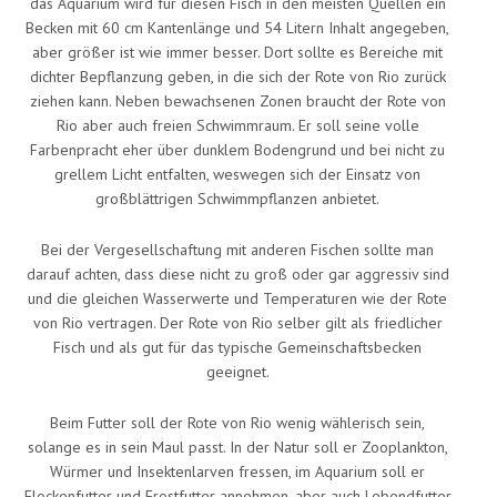
das Aquarium wird für diesen Fisch in den meisten Quellen ein
Becken mit 60 cm Kantenlänge und 54 Litern Inhalt angegeben,
aber größer ist wie immer besser. Dort sollte es Bereiche mit
dichter Bepflanzung geben, in die sich der Rote von Rio zurück
ziehen kann. Neben bewachsenen Zonen braucht der Rote von
Rio aber auch freien Schwimmraum. Er soll seine volle
Farbenpracht eher über dunklem Bodengrund und bei nicht zu
grellem Licht entfalten, weswegen sich der Einsatz von
großblättrigen Schwimmpflanzen anbietet.
Bei der Vergesellschaftung mit anderen Fischen sollte man
darauf achten, dass diese nicht zu groß oder gar aggressiv sind
und die gleichen Wasserwerte und Temperaturen wie der Rote
von Rio vertragen. Der Rote von Rio selber gilt als friedlicher
Fisch und als gut für das typische Gemeinschaftsbecken
geeignet.
Beim Futter soll der Rote von Rio wenig wählerisch sein,
solange es in sein Maul passt. In der Natur soll er Zooplankton,
Würmer und Insektenlarven fressen, im Aquarium soll er
Flockenfutter und Frostfutter annehmen, aber auch Lebendfutter