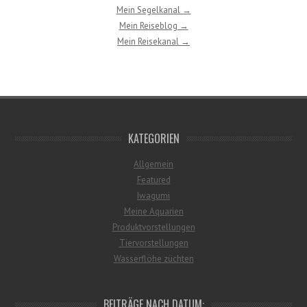
Mein Segelkanal →
Mein Reiseblog →
Mein Reisekanal →
KATEGORIEN
Allgemein
Featured
Iwagumi
Meine Aquarien
Produktvorstellungen
Tiervorstellungen
Wasserflöhe züchten
BEITRÄGE NACH DATUM: