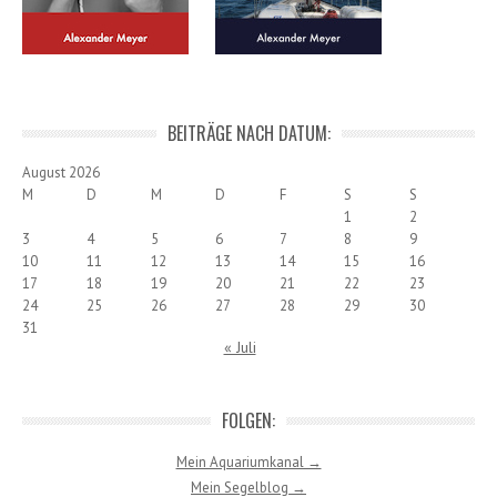
BEITRÄGE NACH DATUM:
August 2026
M
D
M
D
F
S
S
1
2
3
4
5
6
7
8
9
10
11
12
13
14
15
16
17
18
19
20
21
22
23
24
25
26
27
28
29
30
31
« Juli
FOLGEN:
Mein Aquariumkanal →
Mein Segelblog →