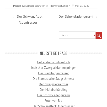
Posted by:
Käpten Sailnator
//
Tiervorstellungen
//
Mai 21, 2021
Post navigation
←
Der Schwanzfleck-
Der Schokoladengurami
→
Algenfresser
Search
NEUESTE BEITRÄGE
Gefleckter Schützenfisch
Indischer Zwergschlammspringer
Der Prachtalgenfresser
Die Siamesische Saugschmerle
Der Zwergziersalmler
Der Malabarbärbling
Der Schokoladengurami
Roter von Rio
Der Schwanzfleck-Algenfresser