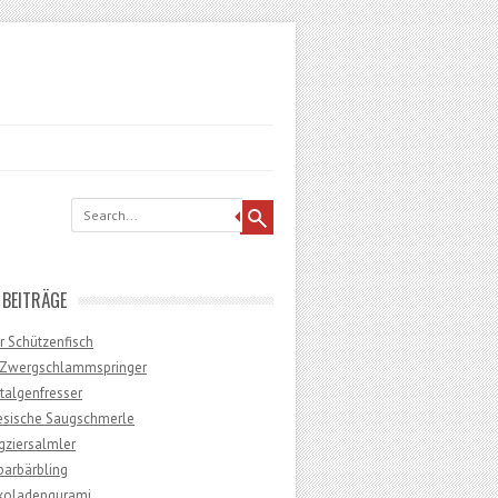
 BEITRÄGE
r Schützenfisch
r Zwergschlammspringer
talgenfresser
esische Saugschmerle
gziersalmler
barbärbling
koladengurami