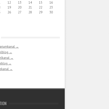
1
12
13
14
15
16
8
19
20
21
22
23
5
26
27
28
29
30
ariumkanal →
elblog →
elkanal →
seblog →
sekanal →
TION