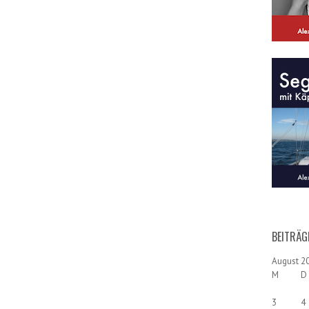
BEITRÄG
August 2
M
D
3
4