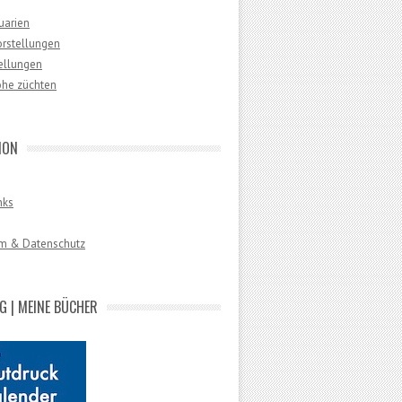
uarien
orstellungen
ellungen
öhe züchten
ION
nks
m & Datenschutz
 | MEINE BÜCHER