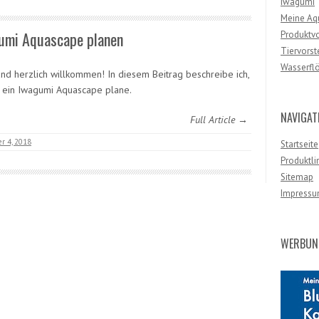
Iwagumi
Meine Aq
umi Aquascape planen
Produktv
Tiervorst
Wasserfl
und herzlich willkommen! In diesem Beitrag beschreibe ich,
h ein Iwagumi Aquascape plane.
NAVIGAT
Full Article →
r 4, 2018
Startseite
Produktli
Sitemap
Impressu
WERBUNG