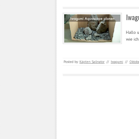
Iwag
Hallo 
wie ic
Posted by:
Käpten Sailnator
//
Iwagumi
//
Oktobe