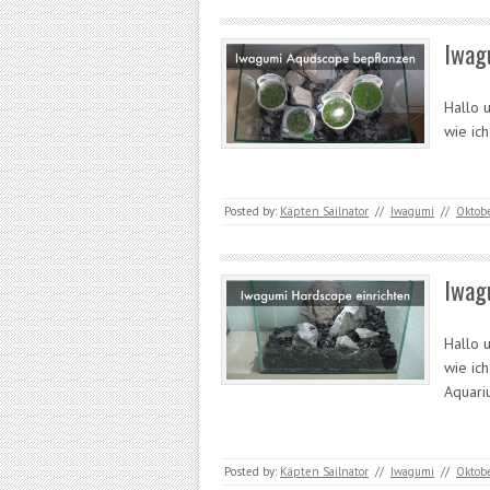
Iwag
Hallo 
wie ic
Posted by:
Käpten Sailnator
//
Iwagumi
//
Oktobe
Iwag
Hallo 
wie ic
Aquari
Posted by:
Käpten Sailnator
//
Iwagumi
//
Oktobe