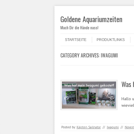
Goldene Aquariumzeiten
Mach Dir die Hände nass!
Skip to content
Menu
STARTSEITE
PRODUKTLINKS
CATEGORY ARCHIVES:
IWAGUMI
Was 
Hallo u
wievie
Posted by:
Käpten Sailnator
//
Iwagumi
//
Novem