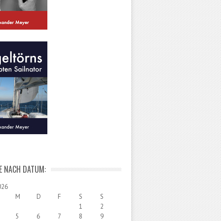
E NACH DATUM:
026
M
D
F
S
S
1
2
5
6
7
8
9