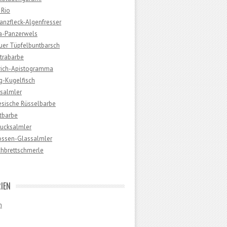
 Rio
anzfleck-Algenfresser
a-Panzerwels
uer Tüpfelbuntbarsch
trabarbe
trich-Apistogramma
g-Kugelfisch
rsalmler
esische Rüsselbarbe
tbarbe
ucksalmler
lossen-Glassalmler
chbrettschmerle
IEN
n