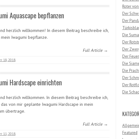
Roter von
umi Aquascape bepflanzen
Der Schw
Der Pand
Türkisbla
und herzlich willkommen! In diesem Beitrag beschreibe ich,
Die Suma
h mein Iwagumi bepflanze.
Der Rots
Der Zwer
Full Article →
Der Feue
r 18, 2018
Die Siam
Die Prach
Der Schm
umi Hardscape einrichten
Der Rotf
Die Scha
und herzlich willkommen. In diesem Beitrag beschreibe ich,
h das von mir geplante Iwagumi Hardscape in mein
um übertrage.
KATEGOR
Full Article →
Allgemei
Featured
r 11, 2018