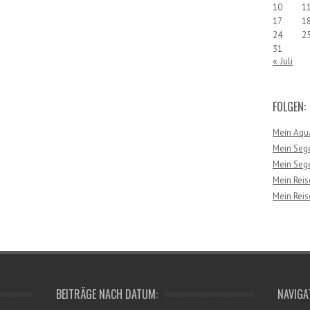
10
1
17
1
24
2
31
« Juli
FOLGEN:
Mein Aqu
Mein Seg
Mein Seg
Mein Rei
Mein Rei
BEITRÄGE NACH DATUM:
NAVIGA