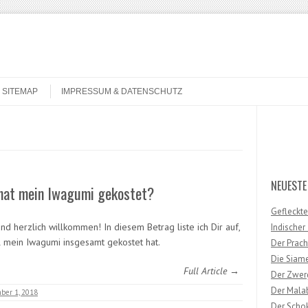
SITEMAP
IMPRESSUM & DATENSCHUTZ
Search
NEUESTE
hat mein Iwagumi gekostet?
Gefleckte
nd herzlich willkommen! In diesem Betrag liste ich Dir auf,
Indische
l mein Iwagumi insgesamt gekostet hat.
Der Prach
Die Siam
Full Article →
Der Zwer
Der Mala
ber 1, 2018
Der Scho