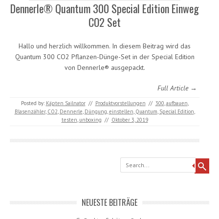
Dennerle® Quantum 300 Special Edition Einweg
CO2 Set
Hallo und herzlich willkommen. In diesem Beitrag wird das
Quantum 300 CO2 Pflanzen-Dünge-Set in der Special Edition
von Dennerle® ausgepackt.
Full Article →
Posted by:
Käpten Sailnator
//
Produktvorstellungen
//
300
,
aufbauen
,
Blasenzähler
,
CO2
,
Dennerle
,
Düngung
,
einstellen
,
Quantum
,
Special Edition
,
testen
,
unboxing
//
Oktober 3, 2019
Search
NEUESTE BEITRÄGE