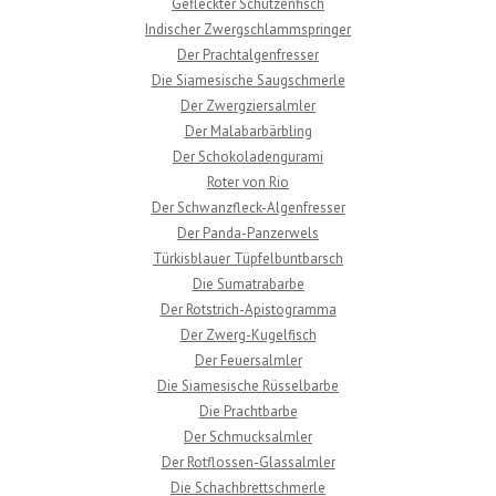
Gefleckter Schützenfisch
Indischer Zwergschlammspringer
Der Prachtalgenfresser
Die Siamesische Saugschmerle
Der Zwergziersalmler
Der Malabarbärbling
Der Schokoladengurami
Roter von Rio
Der Schwanzfleck-Algenfresser
Der Panda-Panzerwels
Türkisblauer Tüpfelbuntbarsch
Die Sumatrabarbe
Der Rotstrich-Apistogramma
Der Zwerg-Kugelfisch
Der Feuersalmler
Die Siamesische Rüsselbarbe
Die Prachtbarbe
Der Schmucksalmler
Der Rotflossen-Glassalmler
Die Schachbrettschmerle