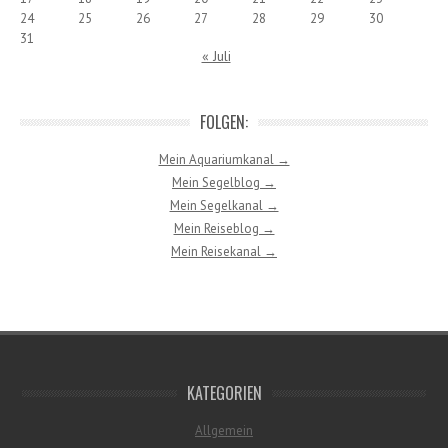
24
25
26
27
28
29
30
31
« Juli
FOLGEN:
Mein Aquariumkanal →
Mein Segelblog →
Mein Segelkanal →
Mein Reiseblog →
Mein Reisekanal →
KATEGORIEN
Allgemein