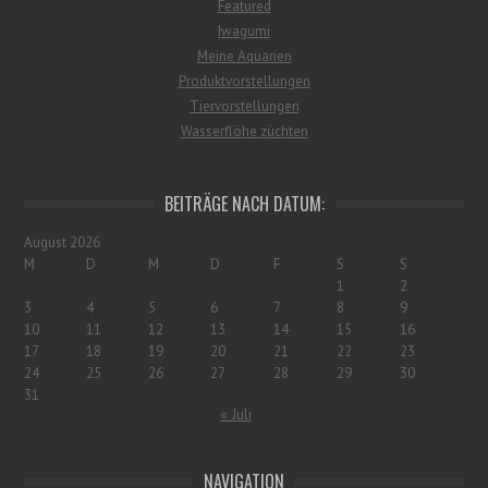
Featured
Iwagumi
Meine Aquarien
Produktvorstellungen
Tiervorstellungen
Wasserflöhe züchten
BEITRÄGE NACH DATUM:
August 2026
M
D
M
D
F
S
S
1
2
3
4
5
6
7
8
9
10
11
12
13
14
15
16
17
18
19
20
21
22
23
24
25
26
27
28
29
30
31
« Juli
NAVIGATION