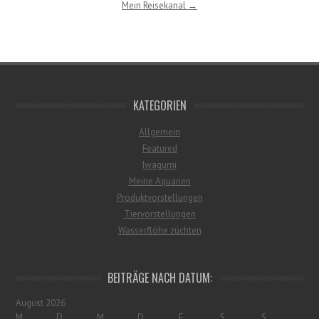
Mein Reisekanal →
KATEGORIEN
Allgemein
Featured
Iwagumi
Meine Aquarien
Produktvorstellungen
Tiervorstellungen
Wasserflöhe züchten
BEITRÄGE NACH DATUM:
August 2026
M
D
M
D
F
S
S