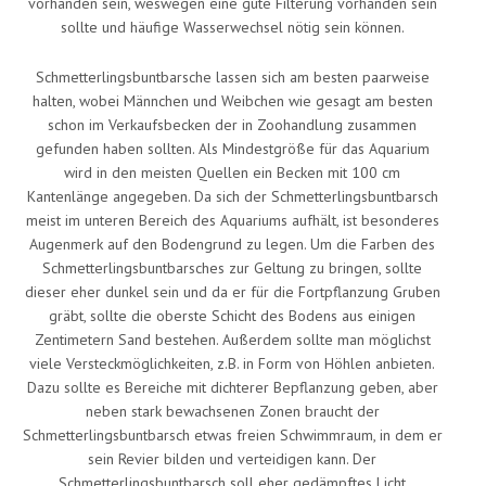
vorhanden sein, weswegen eine gute Filterung vorhanden sein
sollte und häufige Wasserwechsel nötig sein können.
Schmetterlingsbuntbarsche lassen sich am besten paarweise
halten, wobei Männchen und Weibchen wie gesagt am besten
schon im Verkaufsbecken der in Zoohandlung zusammen
gefunden haben sollten. Als Mindestgröße für das Aquarium
wird in den meisten Quellen ein Becken mit 100 cm
Kantenlänge angegeben. Da sich der Schmetterlingsbuntbarsch
meist im unteren Bereich des Aquariums aufhält, ist besonderes
Augenmerk auf den Bodengrund zu legen. Um die Farben des
Schmetterlingsbuntbarsches zur Geltung zu bringen, sollte
dieser eher dunkel sein und da er für die Fortpflanzung Gruben
gräbt, sollte die oberste Schicht des Bodens aus einigen
Zentimetern Sand bestehen. Außerdem sollte man möglichst
viele Versteckmöglichkeiten, z.B. in Form von Höhlen anbieten.
Dazu sollte es Bereiche mit dichterer Bepflanzung geben, aber
neben stark bewachsenen Zonen braucht der
Schmetterlingsbuntbarsch etwas freien Schwimmraum, in dem er
sein Revier bilden und verteidigen kann. Der
Schmetterlingsbuntbarsch soll eher gedämpftes Licht