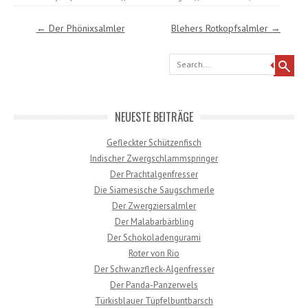
Post navigation
←
Der Phönixsalmler
Blehers Rotkopfsalmler
→
Search
NEUESTE BEITRÄGE
Gefleckter Schützenfisch
Indischer Zwergschlammspringer
Der Prachtalgenfresser
Die Siamesische Saugschmerle
Der Zwergziersalmler
Der Malabarbärbling
Der Schokoladengurami
Roter von Rio
Der Schwanzfleck-Algenfresser
Der Panda-Panzerwels
Türkisblauer Tüpfelbuntbarsch