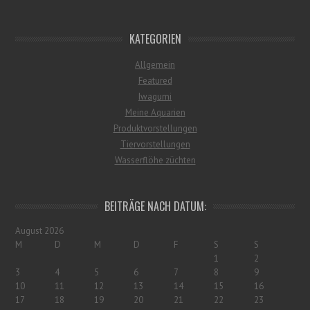
KATEGORIEN
Allgemein
Featured
Iwagumi
Meine Aquarien
Produktvorstellungen
Tiervorstellungen
Wasserflöhe züchten
BEITRÄGE NACH DATUM:
August 2026
M
D
M
D
F
S
S
1
2
3
4
5
6
7
8
9
10
11
12
13
14
15
16
17
18
19
20
21
22
23