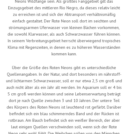
Neons Wildfänge sein. Als größtes Fanggebiet gilt das
Einzugsgebiet des mittleren Rio Negro, da dieses relativ leicht
zu erreichen ist und sich der Abtransport verhältnismäßig
einfach gestaltet. Der Rote Neon soll dort im seichten und
strömungsarmen Uferwasser von kleinen Bächen vorkommen,
die sowohl Klarwasser, als auch Schwarzwasser führen können.
In seinem Verbreitungsgebiet herrscht überwiegend tropisches
Klima mit Regenzeiten, in denen es zu höheren Wasserständen
kommen kann.
Über die Größe des Roten Neons gibt es unterschiedliche
Quellenangaben. In der Natur, und dort besonders im nährstoff-
und lichtarmen Schwarzwasser, soll er nur etwa 2,5 cm groß und
auch nicht älter als ein Jahr alt werden. Im Aquarium soll er 4 bis
5 cm groß werden können und seine Lebenserwartung beträgt
dort je nach Quelle zwischen 3 und 10 Jahren. Der untere Teil
des Körpers des Roten Neons ist leuchtend rot gefärbt. Darüber
befindet sich ein blau schimmerndes Band und der Rücken ist
rotbraun. Am Bauch befindet sich ein weißer Bereich, der aber
laut einigen Quellen verschwinden soll, wenn sich der Rote
Neon sehr wohl fühlt. Die Weibchen sollen von den Männchen