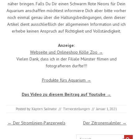
näher bringen. Falls Du Dir einen Schwarm Rote Neons für Dein
Aquarium anschaffen möchtest informiere Dich aber bitte vorher
noch einmal genau über die Haltungsbedingungen, denn dieser
Artikel dient ausschließlich der allgemeinen Information und ich
erhebe keinen Anspruch auf Richtigkeit und Vollständigkeit.
Anzeige:
Webseite und Onlineshop Kölle Zoo →
Vielen Dank, dass ich in der Filiale Münster filmen und
fotografieren durfte!!!
Produkte fürs Aquarium →
Das Video zu diesem Beitrag auf Youtube →
Posted by:
Käpten Sailnator
//
Tiervorstellungen
//
Januar 1, 2021
Post navigation
←
Der Stromlinien-Panzerwels
Der Zitronensalmler
→
Search