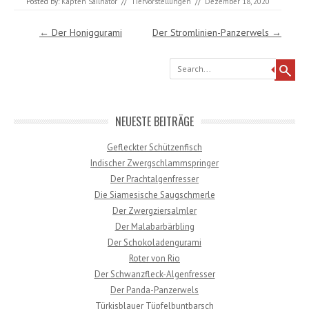
Posted by:
Käpten Sailnator
//
Tiervorstellungen
//
Dezember 18, 2020
Post navigation
←
Der Honiggurami
Der Stromlinien-Panzerwels
→
Search
NEUESTE BEITRÄGE
Gefleckter Schützenfisch
Indischer Zwergschlammspringer
Der Prachtalgenfresser
Die Siamesische Saugschmerle
Der Zwergziersalmler
Der Malabarbärbling
Der Schokoladengurami
Roter von Rio
Der Schwanzfleck-Algenfresser
Der Panda-Panzerwels
Türkisblauer Tüpfelbuntbarsch